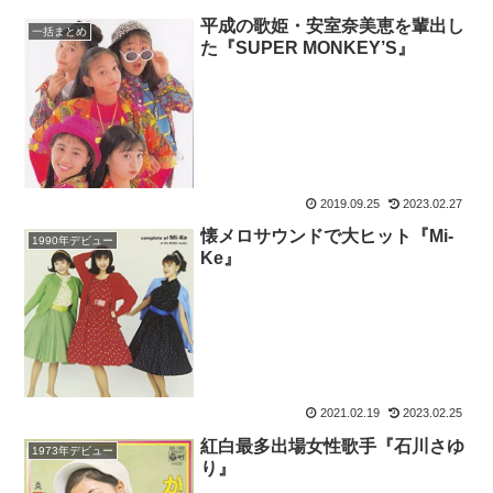
平成の歌姫・安室奈美恵を輩出し
一括まとめ
た『SUPER MONKEY’S』
2019.09.25
2023.02.27
懐メロサウンドで大ヒット『Mi-
1990年デビュー
Ke』
2021.02.19
2023.02.25
紅白最多出場女性歌手『石川さゆ
1973年デビュー
り』