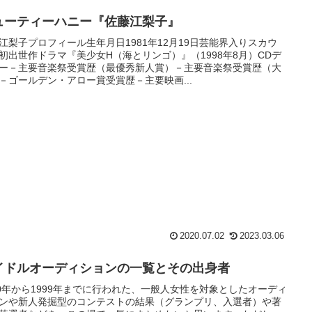
ューティーハニー『佐藤江梨子』
江梨子プロフィール生年月日1981年12月19日芸能界入りスカウ
初出世作ドラマ『美少女H（海とリンゴ）』（1998年8月）CDデ
ー－主要音楽祭受賞歴（最優秀新人賞）－主要音楽祭受賞歴（大
－ゴールデン・アロー賞受賞歴－主要映画...
2020.07.02
2023.03.06
イドルオーディションの一覧とその出身者
70年から1999年までに行われた、一般人女性を対象としたオーディ
ンや新人発掘型のコンテストの結果（グランプリ、入選者）や著