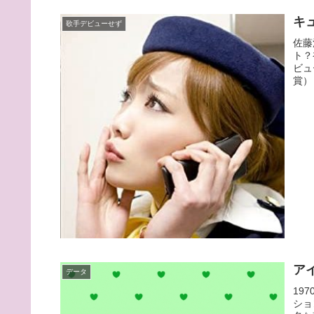
キ
歌手デビューせず
佐藤
ト？
ビュ
賞）
ア
データ
19
ショ