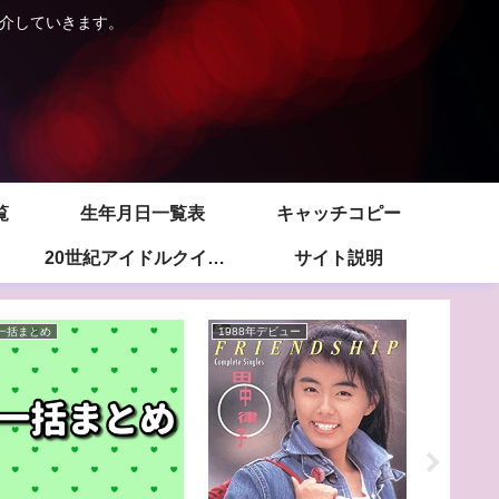
紹介していきます。
覧
生年月日一覧表
キャッチコピー
20世紀アイドルクイズ -目次-
サイト説明
一括まとめ
1988年デビュー
1983年デ