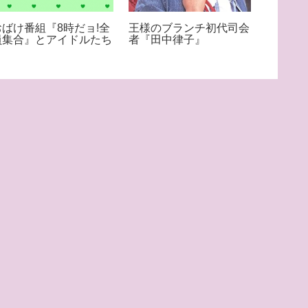
おばけ番組『8時だョ!全
王様のブランチ初代司会
超絶美
員集合』とアイドルたち
者『田中律子』
性へ『