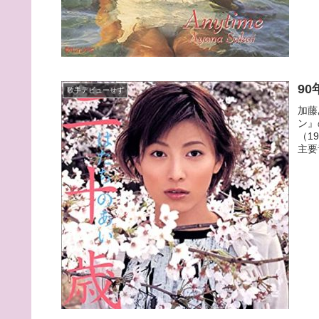
9
歌手デビューせず
加藤
ン』
（1
主要