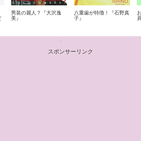
男装の麗人？『大沢逸
八重歯が特徴！『石野真
だ
美』
子』
スポンサーリンク