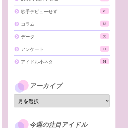
歌手デビューせず
26
コラム
34
データ
35
アンケート
17
アイドル小ネタ
69
アーカイブ
今週の注目アイドル