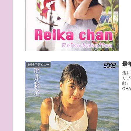
最
1998年デビュー
酒井
リプ
郎』
OH