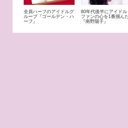
夫人『佐
全員ハーフのアイドルグ
80年代後半にアイドル
ループ『ゴールデン・ハ
ファンの心を1番掴ん
ーフ』
『南野陽子』