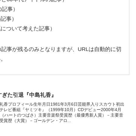
の記事）
の記事）
死について考えた記事）
の記事が残るのみとなりますが、URLは自動的に切
い。
すぎた引退『中島礼香』
礼香プロフィール生年月日1981年3月6日芸能界入りスカウト初出
テレビ番組『ヤミツキ』（1999年10月）CDデビュー2000年4月
日（ハートのつばさ）主要音楽祭受賞歴（最優秀新人賞）－主要音
受賞歴（大賞）－ゴールデン・アロ...