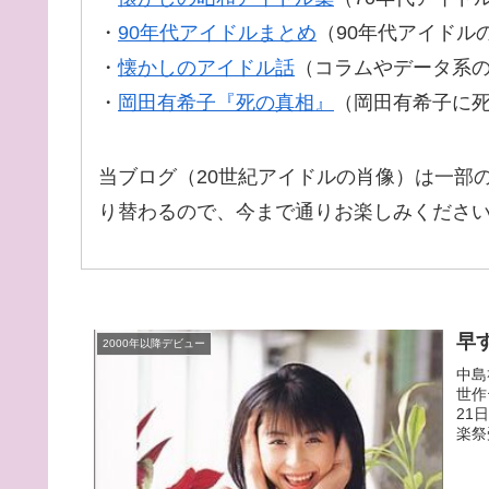
・
90年代アイドルまとめ
（90年代アイドル
・
懐かしのアイドル話
（コラムやデータ系
・
岡田有希子『死の真相』
（岡田有希子に
当ブログ（20世紀アイドルの肖像）は一部
り替わるので、今まで通りお楽しみくださ
早
2000年以降デビュー
中島
世作
21
楽祭