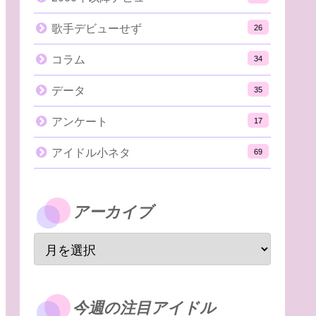
歌手デビューせず
26
コラム
34
データ
35
アンケート
17
アイドル小ネタ
69
アーカイブ
今週の注目アイドル