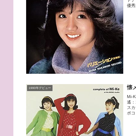
優秀
懐
1990年デビュー
Mi
遙：
スカ
ポコリ