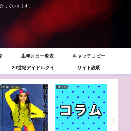
紹介していきます。
覧
生年月日一覧表
キャッチコピー
20世紀アイドルクイズ -目次-
サイト説明
1991年デビュー
コラム
歌手デビュ