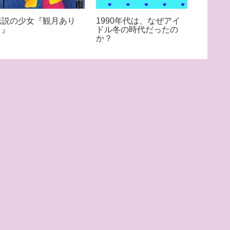
伝説の少女『観月あり
1990年代は、なぜアイ
魔裟斗
さ』
ドル冬の時代だったの
か？