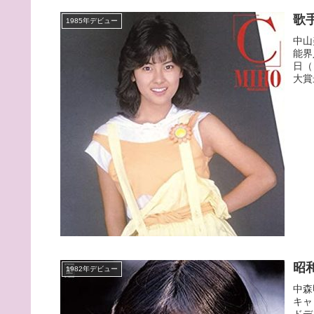
歌
1985年デビュー
中山
能界
日（
大賞
昭
1982年デビュー
中森
キャ
ドデ