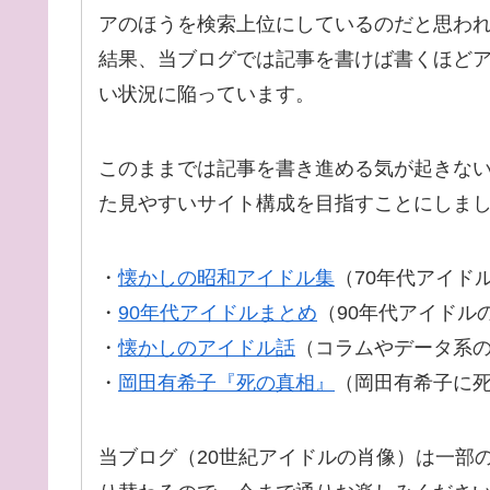
アのほうを検索上位にしているのだと思わ
結果、当ブログでは記事を書けば書くほど
い状況に陥っています。
このままでは記事を書き進める気が起きない
た見やすいサイト構成を目指すことにしま
・
懐かしの昭和アイドル集
（70年代アイド
・
90年代アイドルまとめ
（90年代アイドル
・
懐かしのアイドル話
（コラムやデータ系
・
岡田有希子『死の真相』
（岡田有希子に
当ブログ（20世紀アイドルの肖像）は一部