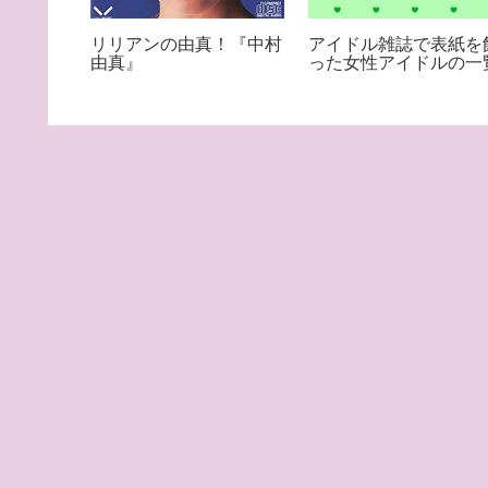
再ブレイ
リリアンの由真！『中村
アイドル雑誌で表紙を
』
由真』
った女性アイドルの一