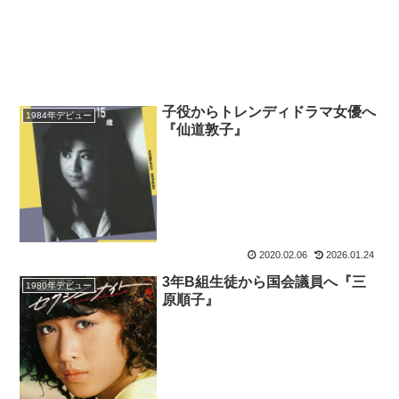
子役からトレンディドラマ女優へ
1984年デビュー
『仙道敦子』
2020.02.06
2026.01.24
3年B組生徒から国会議員へ『三
1980年デビュー
原順子』