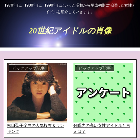
1970年代、1980年代、1990年代といった昭和から平成初期に活躍した女性ア
イドルを紹介していきます。
20世紀アイドルの肖像
ピックアップ記事
ピックアップ記事
松田聖子楽曲の人気投票＆ラン
歌唱力の高い女性アイドルと言
キング
えば？