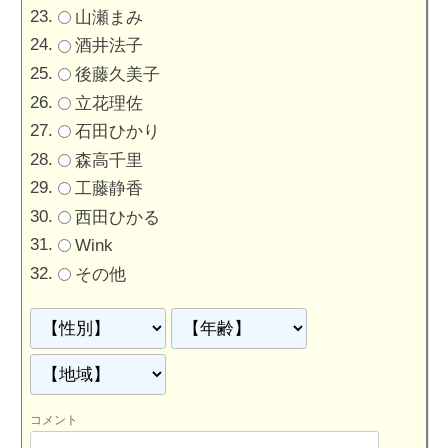
山瀬まみ
酒井法子
後藤久美子
立花理佐
石田ひかり
森高千里
工藤静香
西田ひかる
Wink
その他
コメント