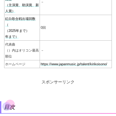
－
（主演賞、助演賞、新
人賞）
紅白歌合戦出場回数
（
0回
（2025年まで）
年まで）
代表曲
（）内はオリコン最高
－
順位
ホームページ
https://www.japanmusic.jp/talent/kirikoisono/
スポンサーリンク
目次