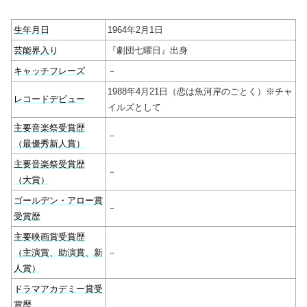
生年月日
1964年2月1日
芸能界入り
『劇団七曜日』出身
キャッチフレーズ
－
1988年4月21日（恋は魚河岸のごとく）※チャ
レコードデビュー
イルズとして
主要音楽祭受賞歴
－
（最優秀新人賞）
主要音楽祭受賞歴
－
（大賞）
ゴールデン・アロー賞
－
受賞歴
主要映画賞受賞歴
（主演賞、助演賞、新
－
人賞）
ドラマアカデミー賞受
賞歴