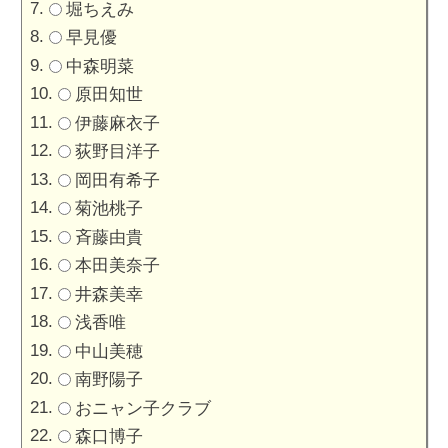
堀ちえみ
早見優
中森明菜
原田知世
伊藤麻衣子
荻野目洋子
岡田有希子
菊池桃子
斉藤由貴
本田美奈子
井森美幸
浅香唯
中山美穂
南野陽子
おニャン子クラブ
森口博子