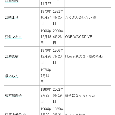
江川有未
－
11月27
1973年
1991年
江崎まり
10月27
4月25
たくさん会いたい ※
日
日
1966年
2000年
江角マキコ
12月18
4月26
ONE WAY DRIVE
日
日
1970年
1986年
江戸真樹
12月26
7月23
I Love あのコ・夏のMaki
日
日
1976年
榎木らん
7月14
－
日
1980年
2002年
榎本加奈子
9月29
6月19
好きになっちゃった
日
日
1964年
1985年
江原由希子 ※
8月29
2月21
ちょっとだけ