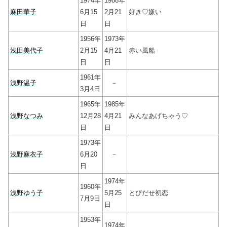
1974年
1988年
麻田華子
6月15
2月21
好き♡嫌い
日
日
1956年
1973年
浅田美代子
2月15
4月21
赤い風船
日
日
1961年
浅野温子
－
3月4日
1965年
1985年
浅野なつみ
12月28
4月21
みんなあげちゃう♡
日
日
1973年
浅野麻衣子
6月20
－
日
1974年
1960年
浅野ゆう子
5月25
とびだせ初恋
7月9日
日
1953年
1974年