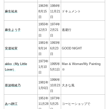
1963年
1984年
麻生祐未
8月15
11月21
ドキュメント
日
日
1955年
1974年
麻生よう子
12月3
2月21
逃避行
日
日
1981年
1993年
安達祐実
9月14
6月23
GOOD NIGHT
日
日
1973年
akko（My Little
1995年
Man & Woman/My Painting
1月10
Lover）
5月1日
※
日
1996年
1981年
亜波根綾乃
10月23
大きな風
1月6日
日
1951年
1973年
あべ静江
11月28
5月25
コーヒーショップで