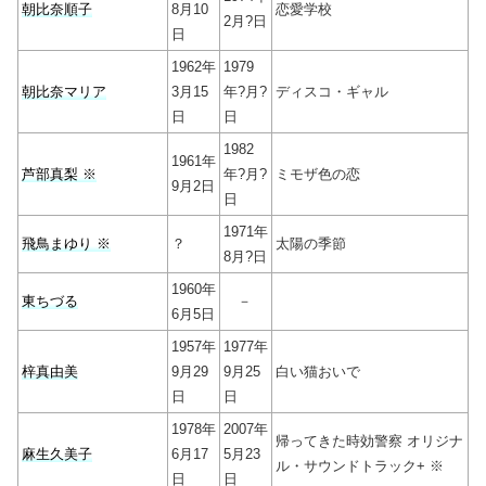
朝比奈順子
8月10
恋愛学校
2月?日
日
1962年
1979
朝比奈マリア
3月15
年?月?
ディスコ・ギャル
日
日
1982
1961年
芦部真梨 ※
年?月?
ミモザ色の恋
9月2日
日
1971年
飛鳥まゆり ※
？
太陽の季節
8月?日
1960年
東ちづる
－
6月5日
1957年
1977年
梓真由美
9月29
9月25
白い猫おいで
日
日
1978年
2007年
帰ってきた時効警察 オリジナ
麻生久美子
6月17
5月23
ル・サウンドトラック+ ※
日
日