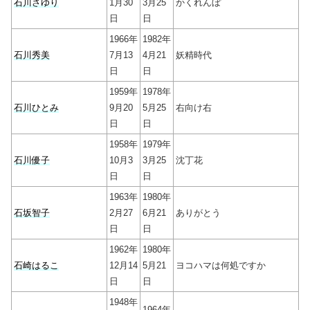
石川さゆり
1月30
3月25
かくれんぼ
日
日
1966年
1982年
石川秀美
7月13
4月21
妖精時代
日
日
1959年
1978年
石川ひとみ
9月20
5月25
右向け右
日
日
1958年
1979年
石川優子
10月3
3月25
沈丁花
日
日
1963年
1980年
石坂智子
2月27
6月21
ありがとう
日
日
1962年
1980年
石崎はるこ
12月14
5月21
ヨコハマは何処ですか
日
日
1948年
1964年