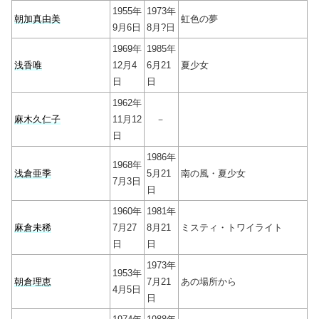
1955年
1973年
朝加真由美
虹色の夢
9月6日
8月?日
1969年
1985年
浅香唯
12月4
6月21
夏少女
日
日
1962年
麻木久仁子
11月12
－
日
1986年
1968年
浅倉亜季
5月21
南の風・夏少女
7月3日
日
1960年
1981年
麻倉未稀
7月27
8月21
ミスティ・トワイライト
日
日
1973年
1953年
朝倉理恵
7月21
あの場所から
4月5日
日