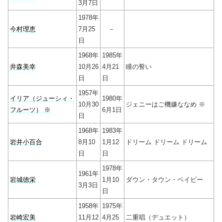
3月7日
1978年
今村理恵
7月25
－
日
1968年
1985年
井森美幸
10月26
4月21
瞳の誓い
日
日
1957年
イリア（ジューシィ・
1980年
10月30
ジェニーはご機嫌ななめ ※
フルーツ） ※
6月1日
日
1968年
1983年
岩井小百合
8月10
1月12
ドリーム ドリーム ドリーム
日
日
1978年
1961年
岩城徳栄
1月10
ダウン・タウン・ベイビー
3月3日
日
1958年
1975年
岩崎宏美
11月12
4月25
二重唱（デュエット）