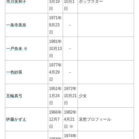
市川実和子
3月19
10月1
ポップスター
日
日
1971年
一条寺美奈
9月23
－
日
1981年
一戸奈未 ※
10月13
－
日
1977年
一色紗英
4月29
－
日
1951年
1972年
五輪真弓
1月24
10月21
少女
日
日
1966年
1982年
伊藤かずえ
12月7
4月21
哀愁プロフィール
日
日 ※
1974年