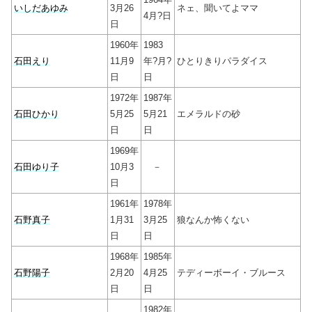
いしだあゆみ
3月26
ネェ、聞いてよママ
4月?日
日
1960年
1983
石田えり
11月9
年?月?
ひとりきりパラダイス
日
日
1972年
1987年
石田ひかり
5月25
5月21
エメラルドの砂
日
日
1969年
石田ゆり子
10月3
－
日
1961年
1978年
石野真子
1月31
3月25
狼なんか怖くない
日
日
1968年
1985年
石野陽子
2月20
4月25
テディーボーイ・ブルース
日
日
1982年