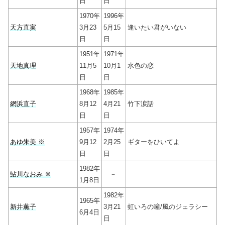
日
日
1970年
1996年
天方直実
3月23
5月15
逢いたい君がいない
日
日
1951年
1971年
天地真理
11月5
10月1
水色の恋
日
日
1968年
1985年
網浜直子
8月12
4月21
竹下涙話
日
日
1957年
1974年
あゆ朱美 ※
9月12
2月25
ギターをひいてよ
日
日
1982年
鮎川なおみ ※
－
1月8日
1982年
1965年
新井薫子
3月21
虹いろの瞳/風のジェラシー
6月4日
日