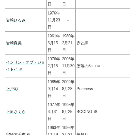
日
日
1976年
岩崎ひろみ
11月23
－
日
1961年
1980年
岩崎良美
6月15
2月21
赤と黒
日
日
1976年
2005年
インリン・オブ・ジョ
2月15
11月30
堕落のбашня
イトイ ※
日
日
1985年
2002年
上戸彩
9月14
8月28
Pureness
日
日
1977年
1995年
上原さくら
3月31
8月25
BOOING ※
日
日
1963年
1986年
宇紗木千恵 ※
10月9
2月21
華祭り