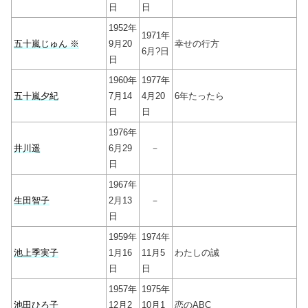
日
日
1952年
1971年
五十嵐じゅん ※
9月20
幸せの行方
6月?日
日
1960年
1977年
五十嵐夕紀
7月14
4月20
6年たったら
日
日
1976年
井川遥
6月29
－
日
1967年
生田智子
2月13
－
日
1959年
1974年
池上季実子
1月16
11月5
わたしの誠
日
日
1957年
1975年
池田ひろ子
12月2
10月1
恋のABC