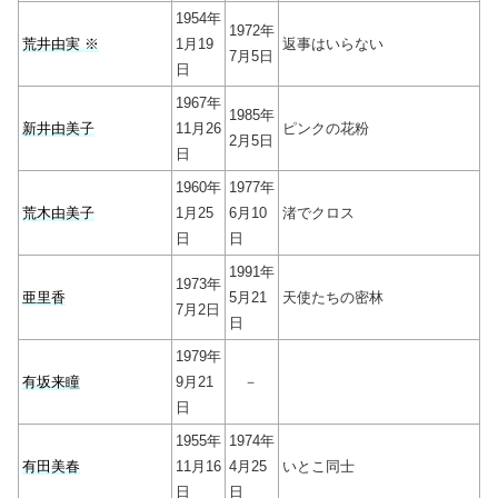
1954年
1972年
荒井由実 ※
1月19
返事はいらない
7月5日
日
1967年
1985年
新井由美子
11月26
ピンクの花粉
2月5日
日
1960年
1977年
荒木由美子
1月25
6月10
渚でクロス
日
日
1991年
1973年
亜里香
5月21
天使たちの密林
7月2日
日
1979年
有坂来瞳
9月21
－
日
1955年
1974年
有田美春
11月16
4月25
いとこ同士
日
日