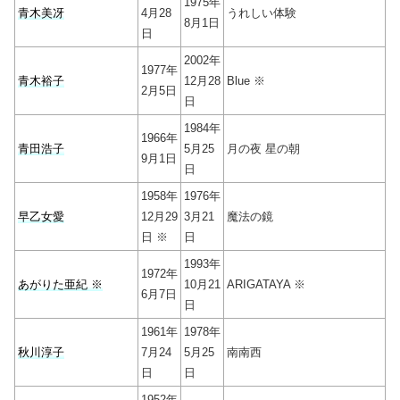
1975年
青木美冴
4月28
うれしい体験
8月1日
日
2002年
1977年
青木裕子
12月28
Blue ※
2月5日
日
1984年
1966年
青田浩子
5月25
月の夜 星の朝
9月1日
日
1958年
1976年
早乙女愛
12月29
3月21
魔法の鏡
日 ※
日
1993年
1972年
あがりた亜紀 ※
10月21
ARIGATAYA ※
6月7日
日
1961年
1978年
秋川淳子
7月24
5月25
南南西
日
日
1952年