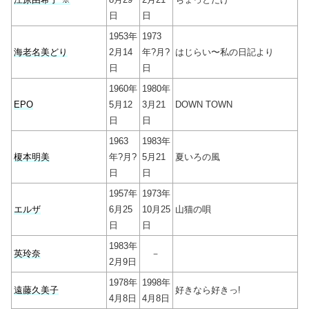
日
日
1953年
1973
海老名美どり
2月14
年?月?
はじらい〜私の日記より
日
日
1960年
1980年
EPO
5月12
3月21
DOWN TOWN
日
日
1963
1983年
榎本明美
年?月?
5月21
夏いろの風
日
日
1957年
1973年
エルザ
6月25
10月25
山猫の唄
日
日
1983年
英玲奈
－
2月9日
1978年
1998年
遠藤久美子
好きなら好きっ!
4月8日
4月8日