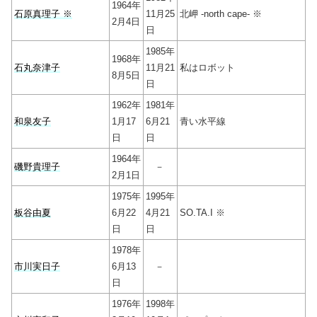
1964年
石原真理子 ※
11月25
北岬 -north cape- ※
2月4日
日
1985年
1968年
石丸奈津子
11月21
私はロボット
8月5日
日
1962年
1981年
和泉友子
1月17
6月21
青い水平線
日
日
1964年
磯野貴理子
－
2月1日
1975年
1995年
板谷由夏
6月22
4月21
SO.TA.I ※
日
日
1978年
市川実日子
6月13
－
日
1976年
1998年