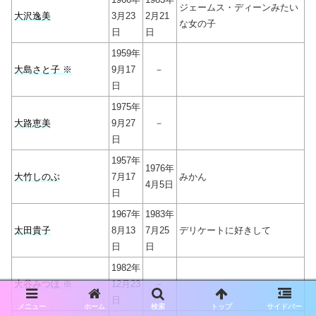
ジェームス・ディーンみたい
大沢逸美
3月23
2月21
な女の子
日
日
1959年
大島さと子 ※
9月17
－
日
1975年
大路恵美
9月27
－
日
1957年
1976年
大竹しのぶ
7月17
みかん
4月5日
日
1967年
1983年
太田貴子
8月13
7月25
デリケートに好きして
日
日
1982年
大谷みつほ ※
12月23
－
日
メニュー
ホーム
検索
トップ
サイドバー