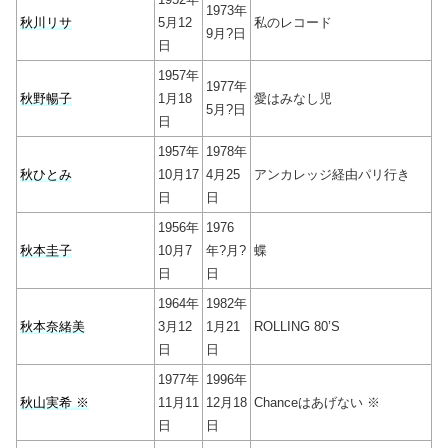
1973年
秋川リサ
5月12
私のレコード
9月?日
日
1957年
1977年
秋野暢子
1月18
愛はみなし児
5月?日
日
1957年
1978年
秋ひとみ
10月17
4月25
アンカレッジ経由パリ行き
日
日
1956年
1976
秋本圭子
10月7
年?月?
蝶
日
日
1964年
1982年
秋本奈緒美
3月12
1月21
ROLLING 80’S
日
日
1977年
1996年
秋山実希 ※
11月11
12月18
Chanceはあげない ※
日
日