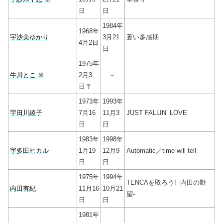
日
日
1984年
1968年
宇沙美ゆかり
3月21
蒼い多感期
4月2日
日
1975年
牛川とこ ※
2月3
－
日？
1973年
1993年
宇田川綾子
7月16
11月3
JUST FALLIN’ LOVE
日
日
1983年
1998年
宇多田ヒカル
1月19
12月9
Automatic／time will tell
日
日
1975年
1994年
TENCAを取ろう! -内田の野
内田有紀
11月16
10月21
望-
日
日
1981年