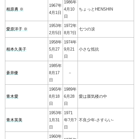
1986年
1967年
相原勇 ※
4月10
ちょっとHENSHIN
4月1日
日
1953年
1972年
愛原洋子 ※
七つの涙
2月5日
8月?日
1958年
1974年
相本久美子
5月27
9月21
小さな抵抗
日
日
1985年
蒼井優
8月17
－
日
1965年
1989年
青木愛
8月18
6月28
愛は蜃気楼の中
日
日
1953年
1971
青木英美
1月31
年?月?
不良少年-さすらい-
日
日
1960年